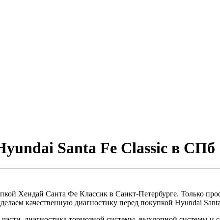
yundai Santa Fe Classic в СПб
купкой Хендай Санта Фе Классик в Санкт-Петербурге. Только пр
делаем качественную диагностику перед покупкой Hyundai Santa 
части, диагностика тормозной системы, выхлопной системы и с