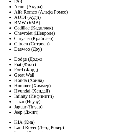
ГАЗ
Acura (Акура)
Alfa Romeo (Альфа Ромео)
AUDI (Ауди)
BMW (БМВ)
Cadillac (Кадиллак)
Chevrolet (Шевроле)
Chrysler (Крайслер)
Citroen (Ситроен)
Daewoo (Дэу)
Dodge (Додж)
Fiat (Фиат)
Ford (Форд)
Great Wall
Honda (Хонда)
Hummer (Хаммер)
Hyundai (Хендай)
Infinity (Инфинити)
Isuzu (Исузу)
Jaguar (Ягуар)
Jeep (Джип)
KIA (Киа)
Land Rover (Ленд Ровер)