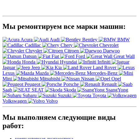
Мы ремонтируем все марки машин:
Acura
Audi
Bentley
BMW
Cadillac
Chery
Chevrolet
Chrysler
Citroen
Daewoo
Datsun
Fiat
Ford
Great Wall
Honda
Hyundai
Infiniti
Jaguar
Jeep
Kia
Land Rover
Lexus
Mazda
Mercedes-Benz
Mini
Mitsubishi
Nissan
Opel
Peugeot
Porsche
Renault
Saab
SEAT
Skoda
SsangYong
Subaru
Suzuki
Toyota
Volkswagen
Volvo
Мы выполняем следующие виды
работ:
компьютерная диагностика