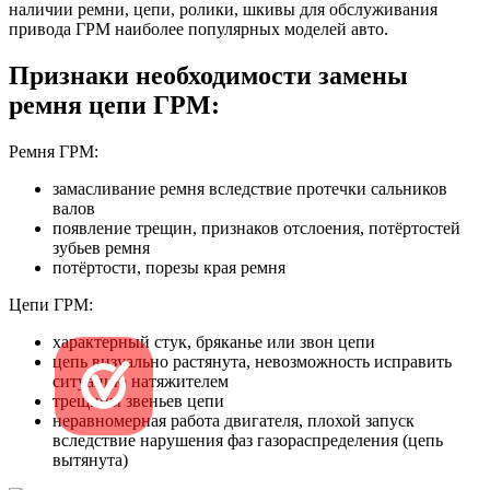
наличии ремни, цепи, ролики, шкивы для обслуживания
привода ГРМ наиболее популярных моделей авто.
Признаки необходимости замены
ремня цепи ГРМ:
Ремня ГРМ:
замасливание ремня вследствие протечки сальников
валов
появление трещин, признаков отслоения, потёртостей
зубьев ремня
потёртости, порезы края ремня
Цепи ГРМ:
характерный стук, бряканье или звон цепи
цепь визуально растянута, невозможность исправить
ситуацию натяжителем
трещины звеньев цепи
неравномерная работа двигателя, плохой запуск
вследствие нарушения фаз газораспределения (цепь
вытянута)