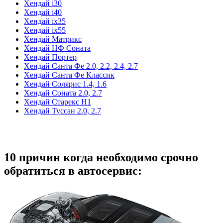
Хендай i30
Хендай i40
Хендай ix35
Хендай ix55
Хендай Матрикс
Хендай НФ Соната
Хендай Портер
Хендай Санта Фе 2.0, 2.2, 2.4, 2.7
Хендай Санта Фе Классик
Хендай Солярис 1.4, 1.6
Хендай Соната 2.0, 2.7
Хендай Старекс Н1
Хендай Туссан 2.0, 2.7
10 причин когда необходимо срочно
обратиться в автосервис: