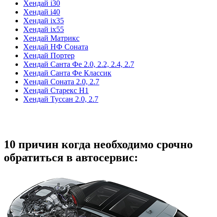
Хендай i30
Хендай i40
Хендай ix35
Хендай ix55
Хендай Матрикс
Хендай НФ Соната
Хендай Портер
Хендай Санта Фе 2.0, 2.2, 2.4, 2.7
Хендай Санта Фе Классик
Хендай Соната 2.0, 2.7
Хендай Старекс Н1
Хендай Туссан 2.0, 2.7
10 причин когда необходимо срочно
обратиться в автосервис: