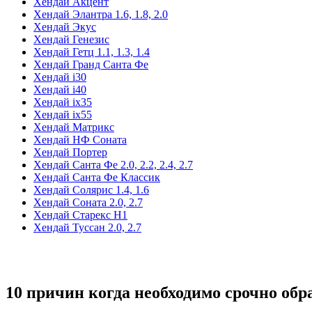
Хендай Акцент
Хендай Элантра 1.6, 1.8, 2.0
Хендай Экус
Хендай Генезис
Хендай Гетц 1.1, 1.3, 1.4
Хендай Гранд Санта Фе
Хендай i30
Хендай i40
Хендай ix35
Хендай ix55
Хендай Матрикс
Хендай НФ Соната
Хендай Портер
Хендай Санта Фе 2.0, 2.2, 2.4, 2.7
Хендай Санта Фе Классик
Хендай Солярис 1.4, 1.6
Хендай Соната 2.0, 2.7
Хендай Старекс Н1
Хендай Туссан 2.0, 2.7
10 причин когда необходимо срочно обр